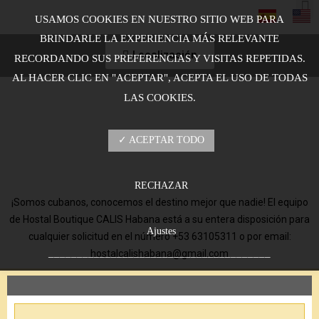
USAMOS COOKIES EN NUESTRO SITIO WEB PARA
BRINDARLE LA EXPERIENCIA MÁS RELEVANTE
Localización
RECORDANDO SUS PREFERENCIAS Y VISITAS REPETIDAS.
AL HACER CLIC EN "ACEPTAR", ACEPTA EL USO DE TODAS
LAS COOKIES.
✓ ACEPTAR TODO
RECHAZAR
¡Somos cubanos, conocemos el destino mejor que nadie! El equipo
de Hostal Boutique CALIS Habana está a su entera disposición para
Ajustes
cualquier solicitud en el número +53 63105311 o por email:
_______________________________________
hostalcalishabana@gmail.com